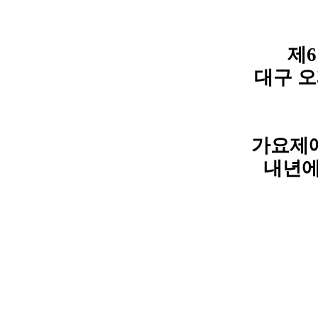
제6
대구 
가요제에
내년에