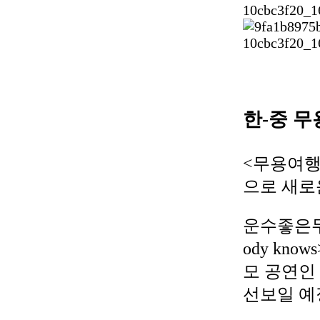
한-중 
<무용여행
으로 새로
운수좋은무
ody kno
모 공연인 
선보일 예