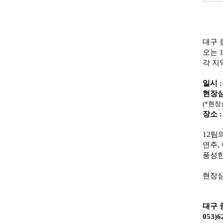
대구 
오는 
​각 
일시 :
현장심
(*현장
장소 
​12
연주,
풍성한
현장심
대구 
053)6