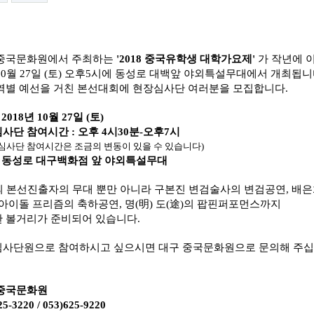
중국문화원에서 주최하는
'2018 중국유학생 대학가요제'
가 작년에 
10월 27일 (토) 오후5시에 동성로 대백앞 야외특설무대에서 개최됩니다.
지역별 예선을 거친 본선대회에 현장심사단 여러분을 모집합니다.
 2018년 10월 27일 (토)
사단 참여시간 : 오후 4시30분-오후7시
심사단 참여시간은 조금의 변동이 있을 수 있습니다)​
: 동성로 대구백화점 앞 야외특설무대
팀의 본선진출자의 무대 뿐만 아니라 구
본진 변검술사의 변검공연,
배은
 아이
돌 프리즘의 축하공연, 명(明) 도(途)의 팝핀퍼포먼스까지
 볼거리가 준비되어 있습니다.
사단원으로 참여하시고 싶으시면 대구 중국문화원으로 문의해 주십
중국문화원
25-3220 / 053)625-9220