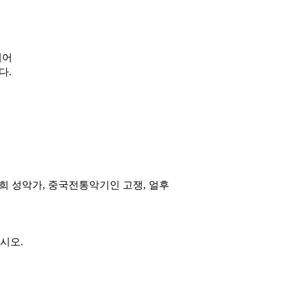
이어
 ​
희 성악가, 중국전통악기인 고쟁, 얼후
시오.