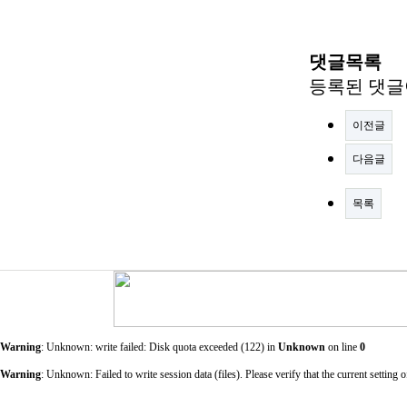
댓글목록
등록된 댓글
이전글
다음글
목록
Warning
: Unknown: write failed: Disk quota exceeded (122) in
Unknown
on line
0
Warning
: Unknown: Failed to write session data (files). Please verify that the current sett