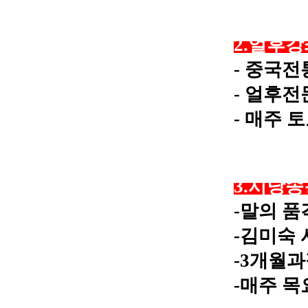
​2.얼후
​- 중국
- 얼후
- 매주 토요
​3.시낭
​-말의 
-김미숙
-3개월과
​-
매주 목