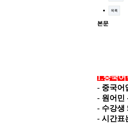
목록
본문
​1.중국
​- 중국
- 원어민
- 수강생
​- 시간