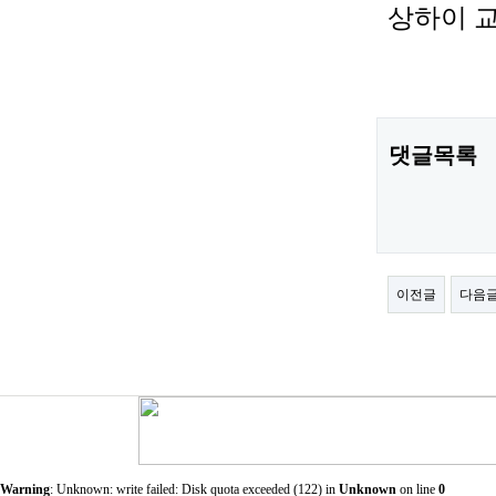
상하이 교
댓글목록
이전글
다음
Warning
: Unknown: write failed: Disk quota exceeded (122) in
Unknown
on line
0