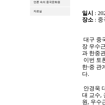
언론 속의 중국문화원
자료실
일시
: 20
장소
: 
대구 중
장 우수근
과 한중관
이번 토
한·중 관
다.
안경욱 
대 교수,
원,
우수근