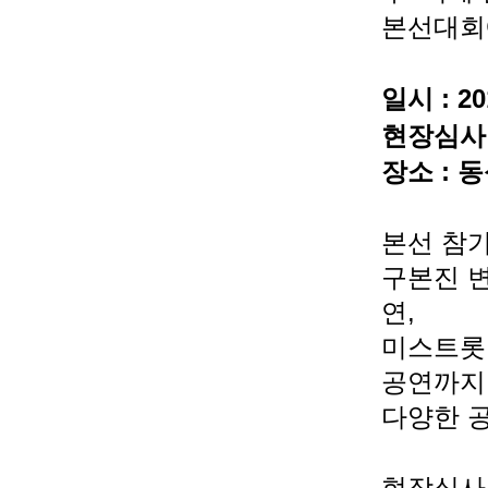
본선대
일시 : 20
현장심사단
장소 :
​본선 참
구본진 
연,
미스트롯
공연까지
다양한 공
현장심사