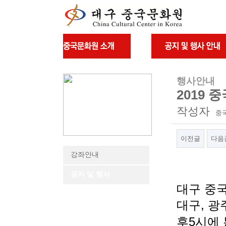
행사안내
2019
작성자
중
이전글
다음
강좌안내
본문
공지 및 행사
대구 중
대구, 광
후5시에